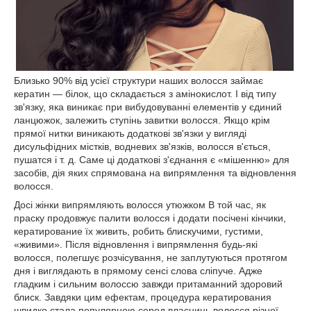
Близько 90% від усієї структури наших волосся займає
кератин — білок, що складається з амінокислот. І від типу
зв'язку, яка виникає при вибудовуванні елементів у єдиний
ланцюжок, залежить ступінь завитки волосся. Якщо крім
прямої нитки виникають додаткові зв'язки у вигляді
дисульфідних містків, водневих зв'язків, волосся в'ється,
пушатся і т. д. Саме ці додаткові з'єднання є «мішенню» для
засобів, дія яких спрямована на випрямлення та відновлення
волосся.
Досі жінки випрямляють волосся утюжком В той час, як
праску продовжує палити волосся і додати посічені кінчики,
кератирование їх живить, робить блискучими, густими,
«живими». Після відновлення і випрямлення будь-які
волосся, полегшує розчісування, не заплутуються протягом
дня і виглядають в прямому сенсі слова сліпуче. Адже
гладким і сильним волоссю завжди притаманний здоровий
блиск. Завдяки цим ефектам, процедура кератирования
швидко стала популярною серед власниць волосся різної