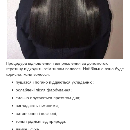
Процедура відновлення і випрямлення за допомогою
кератину підходить всім типам волосся. Найбільше вона буде
корисна, коли волосся:
пушатся і погано піддаються укладанню;
ослаблені після фарбування;
сильно плутаються протягом дня;
виглядають тьмяними;
витончення і посічені;
тонкі і рідкісні від природи;
ламке і сухе.