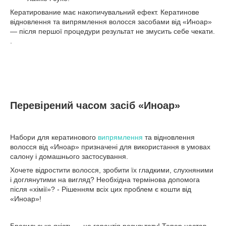
Кератирование має накопичувальний ефект. Кератинове
відновлення та випрямлення волосся засобами від «Иноар»
— після першої процедури результат не змусить себе чекати.
.
Перевірений часом засіб «Иноар»
Набори для кератинового
випрямлення
та відновлення
волосся від «Иноар» призначені для використання в умовах
салону і домашнього застосування.
Хочете відростити волосся, зробити їх гладкими, слухняними
і доглянутими на вигляд? Необхідна термінова допомога
після «хімії»? - Рішенням всіх цих проблем є кошти від
«Иноар»!
Бразильське якість — це гарантія результату! Тепер настав