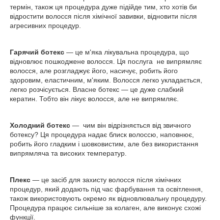
термін, також ця процедура дуже підійде тим, хто хотів би
відростити волосся після хімічної завивки, відновити після
агресивних процедур.
Гарячий ботекс
— це м'яка лікувальна процедура, що
відновлює пошкоджене волосся. Ця послуга не випрямляє
волосся, але розгладжує його, насичує, робить його
здоровим, еластичним, м'яким. Волосся легко укладається,
легко розчісується. Власне ботекс — це дуже слабкий
кератин. Тобто він лікує волосся, але не випрямляє.
Холодний ботекс
— чим він відрізняється від звичного
ботексу? Ця процедура надає блиск волоссю, наповнює,
робить його гладким і шовковистим, але без використання
випрямляча та високих температур.
Плекс
— це засіб для захисту волосся після хімічних
процедур, який додають під час фарбування та освітлення,
також використовують окремо як відновлювальну процедуру.
Процедура працює сильніше за колаген, але виконує схожі
функції.