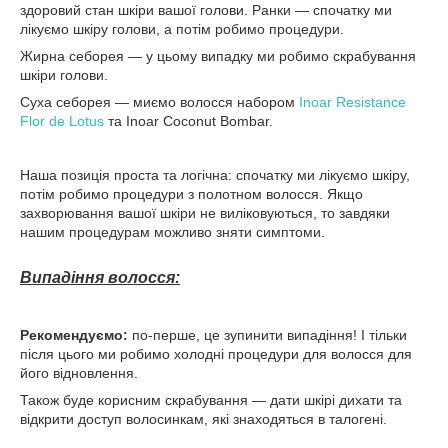
здоровий стан шкіри вашої голови. Ранки — спочатку ми
лікуємо шкіру голови, а потім робимо процедури.
Жирна себорея — у цьому випадку ми робимо скрабування
шкіри голови.
Суха себорея — миємо волосся набором
Inoar Resistance
Flor de Lotus
та Inoar Coconut Bombar.
Наша позиція проста та логічна: спочатку ми лікуємо шкіру,
потім робимо процедури з полотном волосся. Якщо
захворювання вашої шкіри не виліковуються, то завдяки
нашим процедурам можливо зняти симптоми.
Випадіння волосся:
Рекомендуємо:
по-перше, це зупинити випадіння! І тільки
після цього ми робимо холодні процедури для волосся для
його відновлення.
Також буде корисним скрабування — дати шкірі дихати та
відкрити доступ волосинкам, які знаходяться в талогені.