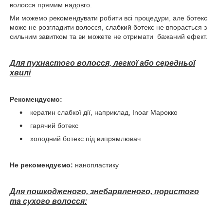
волосся прямим надовго.
Ми можемо рекомендувати робити всі процедури, але ботекс
може не розгладити волосся, слабкий ботекс не впорається з
сильним завитком та ви можете не отримати бажаний ефект.
Для пухнастого волосся, легкої або середньої
хвилі
Рекомендуємо:
кератин слабкої дії, наприклад, Inoar Марокко
гарячий ботекс
холодний ботекс під випрямлювач
Не рекомендуємо:
нанопластику
Для пошкодженого, знебарвленого, пористого
та сухого волосся: