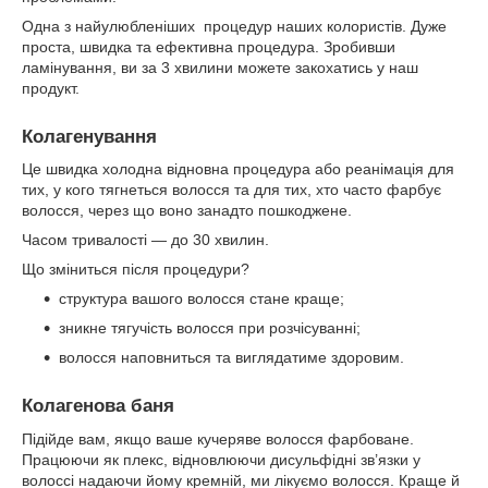
Одна з найулюбленіших процедур наших колористів. Дуже
проста, швидка та ефективна процедура. Зробивши
ламінування, ви за 3 хвилини можете закохатись у наш
продукт.
Колагенування
Це швидка холодна відновна процедура або реанімація для
тих, у кого тягнеться волосся та для тих, хто часто фарбує
волосся, через що воно занадто пошкоджене.
Часом тривалості — до 30 хвилин.
Що зміниться після процедури?
структура вашого волосся стане краще;
зникне тягучість волосся при розчісуванні;
волосся наповниться та виглядатиме здоровим.
Колагенова баня
Підійде вам, якщо ваше кучеряве волосся фарбоване.
Працюючи як плекс, відновлюючи дисульфідні зв’язки у
волоссі надаючи йому кремній, ми лікуємо волосся. Краще й