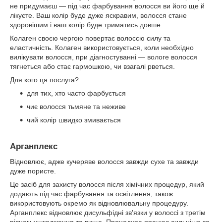
не придумаєш — під час фарбування волосся ви його ще й
лікуєте. Ваш колір буде дуже яскравим, волосся стане
здоровішим і ваш колір буде триматись довше.
Колаген своєю чергою повертає волоссю силу та
еластичність. Колаген використовується, коли необхідно
вилікувати волосся, при діагностуванні — вологе волосся
тягнеться або стає гармошкою, чи взагалі рветься.
Для кого ця послуга?
для тих, хто часто фарбується
чиє волосся тьмяне та неживе
чий колір швидко змивається
Арганплекс
Відновлює, адже кучеряве волосся завжди сухе та завжди
дуже пористе.
Це засіб для захисту волосся після хімічних процедур, який
додають під час фарбування та освітлення, також
використовують окремо як відновлювальну процедуру.
Арганплекс відновлює дисульфідні зв'язки у волоссі з третім
рівнем ушкодження та вище. Процедура працює сильніше за