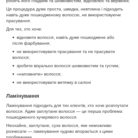
робить його гладким та шовковистим, відновлює та вирівнює.
Ця процедура дуже проста, швидка, невтомна і підходить
навіть дуже пошкодженому волоссю, не використовуючи
прасування.
Для тих, хто хоче:
відновити волосся, навіть дуже пошкоджене або
після фарбування;
не використовувати прасування та не прасувати
волосся;
зробити візуально волосся шовковистим та густим;
«наповнити» волосся;
не використовувати витяжку в салоні
Ламінування
Ламінування підходить для тих клієнтів, хто хоче розплутати
волосся. Адже заплутане волосся — це перша проблема
пошкодженого кучерявого волосся.
Неохайне, заплутане, сухе волосся, яке неможливо
розчесати — ламінування чудово впорається з цими
проблемами.