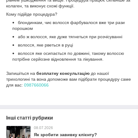
колаген, та виконує схожі функції.
Кому підійде процедура?
блондинкам, чиє волосся фарбувалося вже три рази
порошком
або ж волосся, яке дуже тягнеться при розчісуванні
волосся, яке рветься в руці
волосся яке осипається по довжині, такому волоссю
потрібне серйозне відновлення та лікування.
Запишіться на
безплатну консультацію
до нашої
трихологині та вона допоможе вам підібрати процедуру саме
для вас:
0987660066
Інші статті рубрики
08.07.2026
Як зробити завивку клієнту?