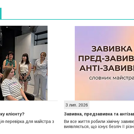
3 лип. 2026
ку клієнту?
Завивка, предзавивка та антіза
ія-перевірка для майстра з
Ви все життя робили хімічну завивк
виявляється, що існує безліч її різ