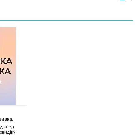
вивка.
у, а тут
новидів?