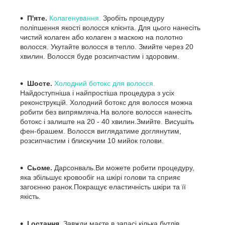
П'яте.
Колагенування.
Зробіть процедуру
поліпшення якості волосся клієнта. Для цього нанесіть
чистий колаген або колаген з маскою на полотно
волосся. Укутайте волосся в тепло. Змийте через 20
хвилин. Волосся буде розсипчастим і здоровим.
Шосте.
Холодний ботокс для волосся.
Найдоступніша і найпростіша процедура з усіх
реконструкцій. Холодний ботокс для волосся можна
робити без випрямляча.На вологе волосся нанесіть
ботокс і залиште на 20 - 40 хвилин.Змийте. Висушіть
фен-брашем. Волосся виглядатиме доглянутим,
розсипчастим і блискучим 10 мийок голови.
Сьоме.
Дарсонваль.Ви можете робити процедуру,
яка збільшує кровообіг на шкірі голови та сприяє
загоєнню ранок.Покращує еластичність шкіри та її
якість.
І остання
. Завжди маєте в запасі кілька бутлів