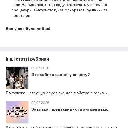
води.На випадок, якщо воду відключать у середині
процедури. Використовуйте одноразові рушники та
пеньюари.
Все у нас буде добре!
Інші статті рубрики
08.07.2026
Як зробити завивку клієнту?
Покрокова інструкція-перевірка для майстра з завивки.
03.07.2026
Завивка, предзавивка та антізавивка.
Ви все життя робили хімічну завивку, а тут виявляється, що