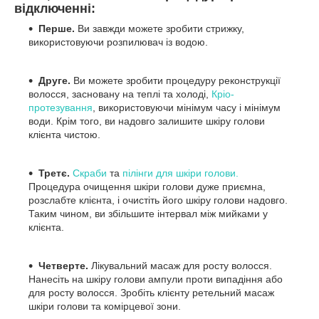
відключенні:
Перше.
Ви завжди можете зробити стрижку,
використовуючи розпилювач із водою.
Друге.
Ви можете зробити процедуру реконструкції
волосся, засновану на теплі та холоді,
Кріо-
протезування
, використовуючи мінімум часу і мінімум
води. Крім того, ви надовго залишите шкіру голови
клієнта чистою.
Третє.
Скраби
та
пілінги для шкіри голови.
Процедура очищення шкіри голови дуже приємна,
розслабте клієнта, і очистіть його шкіру голови надовго.
Таким чином, ви збільшите інтервал між мийками у
клієнта.
Четверте.
Лікувальний масаж для росту волосся.
Нанесіть на шкіру голови ампули проти випадіння або
для росту волосся. Зробіть клієнту ретельний масаж
шкіри голови та комірцевої зони.