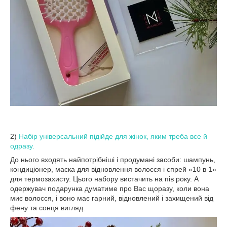
2)
Набір універсальний підійде для жінок, яким треба все й
одразу.
До нього входять найпотрібніші і продумані засоби: шампунь,
кондиціонер, маска для відновлення волосся і спрей «10 в 1»
для термозахисту. Цього набору вистачить на пів року. А
одержувач подарунка думатиме про Вас щоразу, коли вона
миє волосся, і воно має гарний, відновлений і захищений від
фену та сонця вигляд.