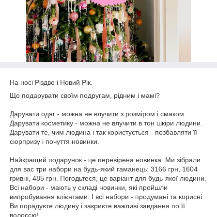
На носі Різдво і Новий Рік.
Що подарувати своїм подругам, рідним і мамі?
Дарувати одяг - можна не влучити з розміром і смаком.
Дарувати косметику - можна не влучити в тон шкіри людини.
Дарувати те, чим людина і так користується - позбавляти її
сюрпризу і почуття новинки.
Найкращий подарунок - це перевірена новинка. Ми зібрали
для вас три набори на будь-який гаманець: 3166 грн, 1604
гривні, 485 грн. Погодьтеся, це варіант для будь-якої людини.
Всі набори - мають у складі новинки, які пройшли
випробування клієнтами. І всі набори - продумані та корисні.
Ви порадуєте людину і закриєте важливі завдання по її
волоссю!