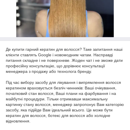
Де купити гарний кератин для волосся? Таке запитання наші
клієнти ставлять Google і новомодним чатам. Насправді
питання складне і не поверхневе. Жоден чат і не зможе дати
професійну консультацію, що дорівнює консультації
менеджера з продажу або технолога бренду.
Під час вибору засобу для лікування і випрямлення волосся
кератином враховується безліч чинників: Ваші очікування,
початковий стан волосся, Ваші плани на фарбування і на
майбутні процедури. Тільки отримавши максимальну
картинку стану волосся, менеджер запропонує Вам категорію
засобу, яка підійде Вам ідеальний всього. Це може бути
кератин для волосся, ботекс для волосся або холодне
відновлення.