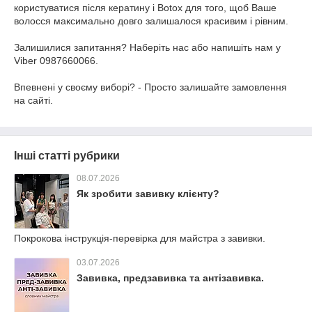
користуватися після кератину і Botox для того, щоб Ваше
волосся максимально довго залишалося красивим і рівним.
Залишилися запитання? Наберіть нас або напишіть нам у
Viber 0987660066.
Впевнені у своєму виборі? - Просто залишайте замовлення
на сайті.
Інші статті рубрики
08.07.2026
Як зробити завивку клієнту?
Покрокова інструкція-перевірка для майстра з завивки.
03.07.2026
Завивка, предзавивка та антізавивка.