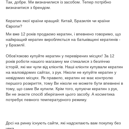
Так, добре. Ми визначилися із засобом. Тепер потрібно
визначитися з брендом.
Кератин якої країни кращий: Китай, Бразилія чи країни
Європи?
Ми вже 12 років продаємо кератин, і впевнено говоримо, що
найкращий кератин виробляється на батьківщині кератинів -
у Бразилії.
Обов'язково купуйте кератин у перевірених місцях! За 12
років роботи нашого магазину ми стикалися з безліччю
історій, які ми чули від клієнтів. Наші клієнти купували кератин
на маловідомих сайтах, з рук. Ніколи не купуйте кератин у
невідомих місцях. Як правило, кератин не має контролю
першого розкриття, тому Ви ніколи не можете бути впевнені в
тому, що саме Ви купили. Крім того, купуючи кератин з рук,
Ви не знаєте спосіб зберігання цього засобу. А косметика
потребує певного температурного режиму.
Досі на ринку існують сайти, які надсилають вам покупку без
чека.