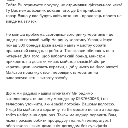
Тобто Ви отримуєте покупку, не отримавши фіскального чека!
І у Вас немає жодних доказів того, де Ви придбали
товар.Якщо у вас будуть якісь питання - продавець просто не
вийде на зв'язок.
Не менша проблема сьогоднішнього ринку кератинів - це
надмірно великий вибір.На ринку кератину України існує
понад 300 брендів.Дуже важко навіть майстру обрати
правильний склад для роботи. Такі склади обирають не в
інтернеті.Для того, щоб вибрати свій бренд, майстри
приходять на десятки живих майстер класів.Майстри-
кератинщики нюхають кератин, щоб у нього не було їдкості.
Майстри практикуються, перевіряють кератин на
випаровуваність і витрату засобу.
Що ж ми радимо нашим клієнтам? Ми радимо
зателефонувати нашому менеджеру 0987660066, і по
телефону уточнити, який засіб потрібен Вашому волоссю.
Якщо Ви майстер з кератину, то Ви можете почати з тестера,
тобто наборів на один раз. Також менеджер порадить Вам,
якою праскою робити процедуру і на якій температурі. І
обов'язково - яким домашнім доглядом без сульфатів