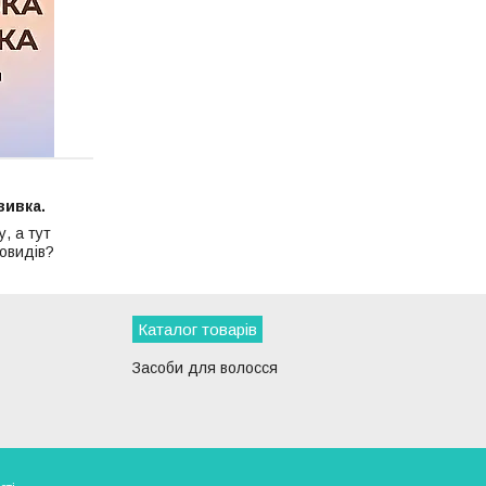
вивка.
у, а тут
новидів?
Каталог товарів
Засоби для волосся