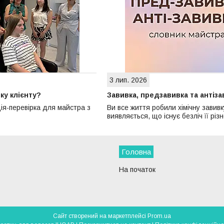
3 лип. 2026
ку клієнту?
Завивка, предзавивка та антіза
ія-перевірка для майстра з
Ви все життя робили хімічну завивк
виявляється, що існує безліч її різ
Головна
На початок
Сайт створений на маркетплейсі
Prom.ua