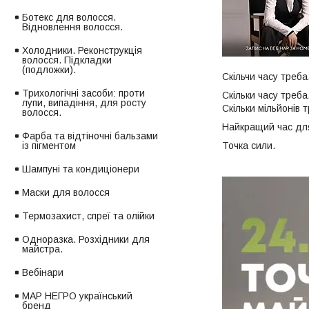
Ботекс для волосся.
Відновлення волосся.
Холодники. Реконструкція
волосся. Підкладки
(подложки).
Скільчи часу треб
Трихологічні засоби: проти
Скільки часу треба
лупи, випадіння, для росту
Скільки мільйонів 
волосся.
Найкращий час для
Фарба та відтіночні бальзами
Точка сили.
із пігментом
Шампуні та кондиціонери
Маски для волосся
Термозахист, спреї та олійки
Одноразка. Розхідники для
майстра.
Вебінари
МАР НЕГРО український
бренд