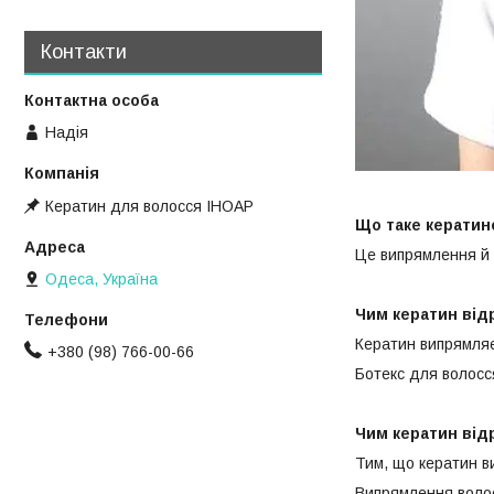
Контакти
Надія
Кератин для волосся ІНОАР
Що таке керати
Це випрямлення й 
Одеса, Україна
Чим кератин від
Кератин випрямляє 
+380 (98) 766-00-66
Ботекс для волосс
Чим кератин від
Тим, що кератин ви
Випрямлення волос