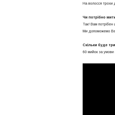
На волосся трохи д
Чи потрібно мит
Так! Вам потрібен 
Ми допоможемо Вам
Скільки буде тр
60 мийок за умови