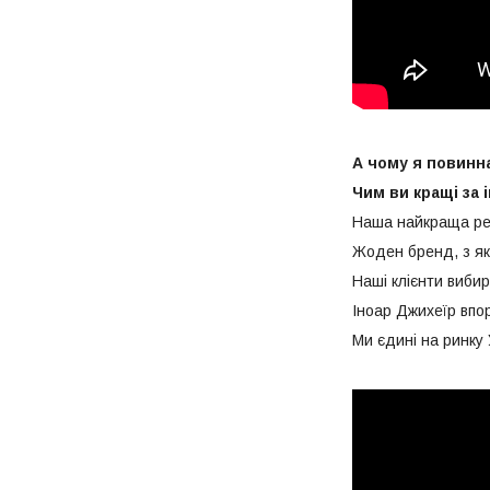
А чому я повинн
Чим ви кращі за 
Наша найкраща реко
Жоден бренд, з як
Наші клієнти вибир
Іноар Джихеїр впор
Ми єдині на ринку 