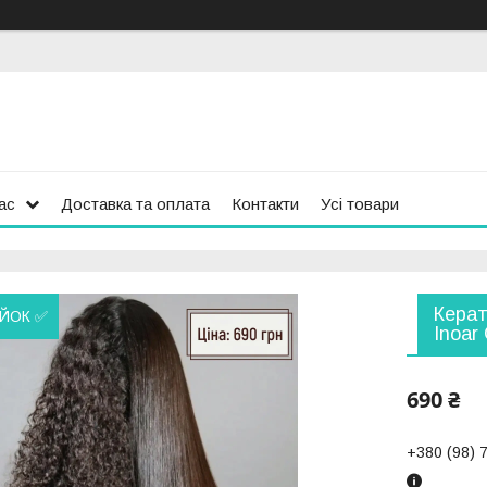
ас
Доставка та оплата
Контакти
Усі товари
Керат
ИЙОК ✅
Inoar 
690 ₴
+380 (98) 