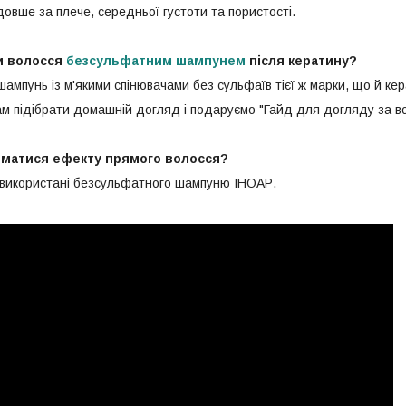
овше за плече, середньої густоти та пористості.
и волосся
безсульфатним шампунем
після кератину?
шампунь із м'якими спінювачами без сульфаїв тієї ж марки, що й кер
 підібрати домашній догляд і подаруємо "Гайд для догляду за во
иматися ефекту прямого волосся?
 використані безсульфатного шампуню ІНОАР.