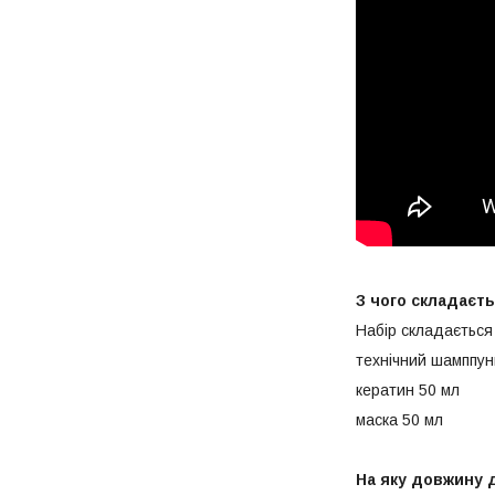
З чого складаєт
Набір складається 
технічний шамппун
кератин 50 мл
маска 50 мл
На яку довжину 