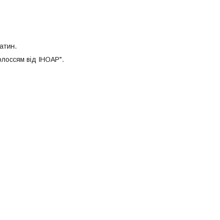
атин.
лоссям від ІНОАР".