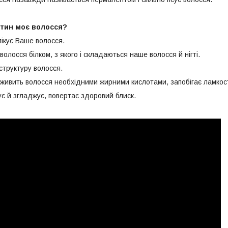
атин моє волосся?
ікує Ваше волосся.
олосся білком, з якого і складаються наше волосся й нігті.
структуру волосся.
а живить волосся необхідними жирними кислотами, запобігає ламкос
є й згладжує, повертає здоровий блиск.