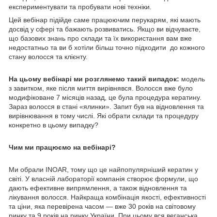
експериментувати та пробувати нові техніки.
Цей вебінар підійде саме працюючим перукарям, які мають
досвід у сфері та бажають розвиватись. Якщо ви відчуваєте,
що базових знань про склади та їх використання вам вже
недостатньо та ви б хотіли більш точно підходити до кожного
стану волосся та клієнту.
На цьому вебінарі ми розглянемо такий випадок:
модель
з завитком, яке після миття вирівнявся. Волосся вже було
модифіковане 7 місяців назад, це була процедура кератину.
Зараз волосся в стані «ялинки». Запит був на відновлення та
вирівнювання в тому числі. Які обрати склади та процедуру
конкретно в цьому випадку?
Чим ми працюємо на вебінарі?
Ми обрали INOAR, тому що це найпопулярніший кератин у
світі. У власній лабораторії компанія створює формули, що
дають ефективне випрямлення, а також відновлення та
лікування волосся. Найкраща комбінація якості, ефективності
та ціни, яка перевірена часом — вже 30 років на світовому
ринку та 9 років на ринку України. При цьому вся веганська