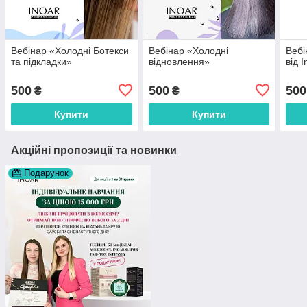
Вебінар «Холодні Ботекси
Вебінар «Холодні
Вебі
та підкладки»
відновлення»
від 
500
500
500
₴
₴
Купити
Купити
Акційні пропозиції та новинки
Подарунок