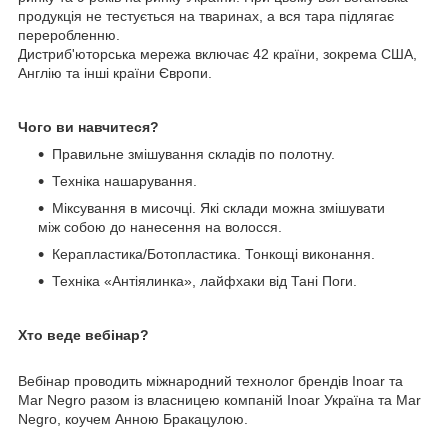
продукція не тестується на тваринах, а вся тара підлягає
переробленню.
Дистриб'юторська мережа включає 42 країни, зокрема США,
Англію та інші країни Європи.
Чого ви навчитеся?
Правильне змішування складів по полотну.
Техніка нашарування.
Міксування в мисочці. Які склади можна змішувати
між собою до нанесення на волосся.
Керапластика/Ботопластика. Тонкощі виконання.
Техніка «Антіялинка», лайфхаки від Тані Поги.
Хто веде вебінар?
Вебінар проводить міжнародний технолог брендів Inoar та
Mar Negro разом із власницею компаній Inoar Україна та Mar
Negro, коучем Анною Бракацулою.