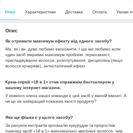
Опис
Характеристики
Доставка
Оплата
Умови п
Опис
Як отримати максимум ефекту від одного засобу?
Ми, як і ви, дуже любимо економити. І ще ми любимо коли
один засіб закриває максимум проблем: термозахист,
пригладжування волосся, розплутування, дисципліна (якщо
волосся кучеряве), антистатичний ефект.
Крем-спрей «18 в 1» став справжнім бестселером у
нашому інтернет-магазині.
У кожного члена нашої команди є цей засіб у ванній кімнаті. А
чи це не найкращий показник якості продукту?
Яка ще фішка є у цього засобу?
За рахунок екстрактів крохмалю кукурудзи та проростків
пшениці засіб «18 в 1» максимально зволожує волосся, чим