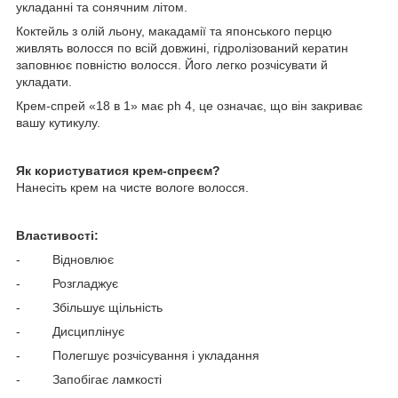
укладанні та сонячним літом.
Коктейль з олій льону, макадамії та японського перцю
живлять волосся по всій довжині, гідролізований кератин
заповнює повністю волосся. Його легко розчісувати й
укладати.
Крем-спрей «18 в 1» має ph 4, це означає, що він закриває
вашу кутикулу.
Як користуватися крем-спреєм?
Нанесіть крем на чисте вологе волосся.
Властивості:
- Відновлює
- Розгладжує
- Збільшує щільність
- Дисциплінує
- Полегшує розчісування і укладання
- Запобігає ламкості