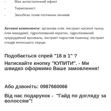
- Має антистатичний ефект
- Термозахист
- Запобігає появі посічених кінчиків
Активні компоненти:
арганова олія, екстракт насіння льону,
олія макадамії, гідролізований кератин, гідролізований
кукурудзяний крохмаль, екстракт паростків пшениці, екстракт
плодів японського перцю.
Подобається спрей "18 в 1" ?
Натискайте кнопку "КУПИТИ". - Ми
швидко оформимо Ваше замовлення!
Або дзвоніть: 0987660066
Від нас подарунок -
"Гайд по догляду за
волоссям"!