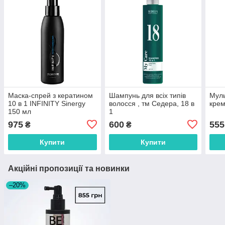
Маска-спрей з кератином
Шампунь для всіх типів
Муль
10 в 1 INFINITY Sinergy
волосся , тм Седера, 18 в
крем
150 мл
1
975
600
555
₴
₴
Купити
Купити
Акційні пропозиції та новинки
–20%