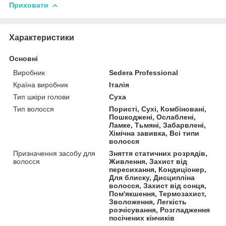
Приховати
Характеристики
Основні
Виробник
Sedera Professional
Країна виробник
Італія
Тип шкіри голови
Суха
Тип волосся
Пористі, Сухі, Комбіновані,
Пошкоджені, Ослаблені,
Ламке, Тьмяні, Забарвлені,
Хімічна завивка, Всі типи
волосся
Призначення засобу для
Зняття статичних розрядів,
волосся
Живлення, Захист від
пересихання, Кондиціонер,
Для блиску, Дисципліна
волосся, Захист від сонця,
Пом'якшення, Термозахист,
Зволоження, Легкість
розчісування, Розгладження
посічених кінчиків