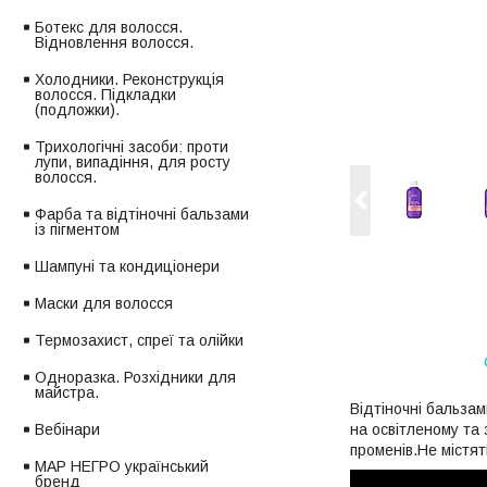
Ботекс для волосся.
Відновлення волосся.
Холодники. Реконструкція
волосся. Підкладки
(подложки).
Трихологічні засоби: проти
лупи, випадіння, для росту
волосся.
Фарба та відтіночні бальзами
із пігментом
Шампуні та кондиціонери
Маски для волосся
Термозахист, спреї та олійки
Одноразка. Розхідники для
майстра.
Відтіночні бальзам
на освітленому та
Вебінари
променів.Не містят
МАР НЕГРО український
бренд