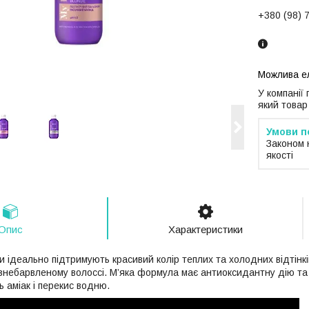
+380 (98) 
У компанії
який товар
Законом 
якості
Опис
Характеристики
и ідеально підтримують красивий колір теплих та холодних відтінк
 знебарвленому волоссі. М’яка формула має антиоксидантну дію та
ь аміак і перекис водню.