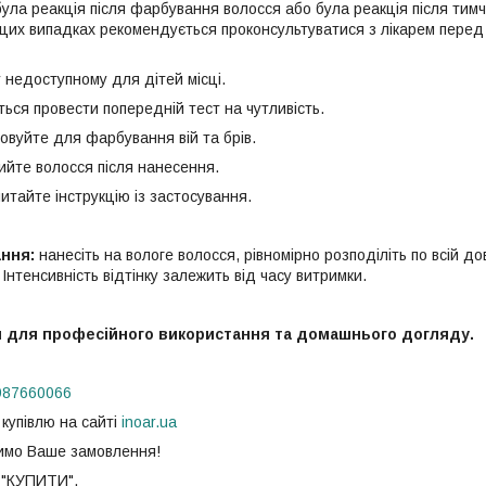
 реакція після фарбування волосся або була реакція після тимч
У цих випадках рекомендується проконсультуватися з лікарем пере
едоступному для дітей місці.
 провести попередній тест на чутливість.
йте для фарбування вій та брів.
е волосся після нанесення.
йте інструкцію із застосування.
ання:
нанесіть на вологе волосся, рівномірно розподіліть по всій до
нтенсивність відтінку залежить від часу витримки.
 для професійного використання та домашнього догляду.
987660066
 купівлю на сайті
inoar.ua
мо Ваше замовлення!
 "КУПИТИ".