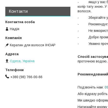
- якщо у вас була
колір тату хною. 
Контакти
волосся.
- Зберігайте у н
- Рекомендується
Надія
- Не використову
- Добре промийт
- Уважно прочита
Кератин для волосся ІНОАР
Спосіб застосув
Одеса, Україна
проточною водою. І
Рекомендований
+380 (98) 766-00-66
Подзвоніть нам:
0
Або відразу робіть
Ми швидко оформи
Натискайте кнопку