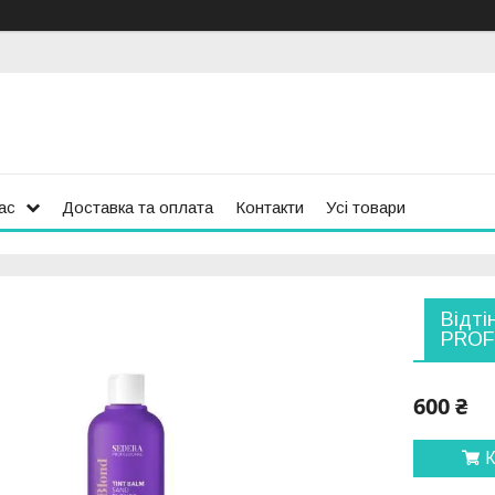
ас
Доставка та оплата
Контакти
Усі товари
Відті
PROF
600 ₴
К