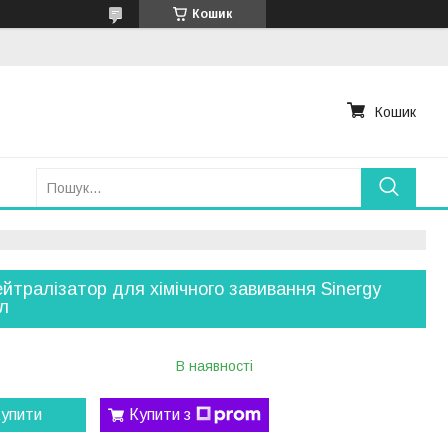
Кошик
Кошик
ейтралізатор для хімічного завивання Sinergy
л
В наявності
упити
Купити з