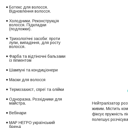
Ботекс для волосся.
Відновлення волосся.
Холодники. Реконструкція
волосся. Підкладки
(подложки).
Трихологічні засоби: проти
лупи, випадіння, для росту
волосся.
Фарба та відтіночні бальзами
із пігментом
Шампуні та кондиціонери
Маски для волосся
Термозахист, спреї та олійки
Одноразка. Розхідники для
Нейтралізатор роз
майстра.
живим. Містить ком
Вебінари
фіксує пружність п
полегшує розчісува
МАР НЕГРО український
бренд