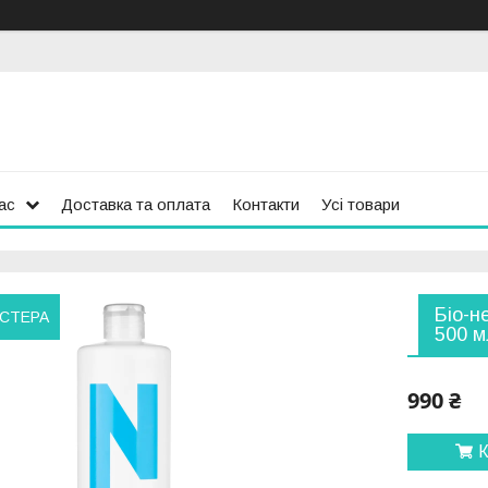
ас
Доставка та оплата
Контакти
Усі товари
Біо-н
АСТЕРА
500 м
990 ₴
К