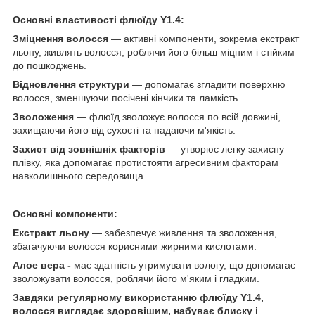
Основні властивості флюїду Y1.4:
Зміцнення волосся
— активні компоненти, зокрема екстракт
льону, живлять волосся, роблячи його більш міцним і стійким
до пошкоджень.
Відновлення структури
— допомагає згладити поверхню
волосся, зменшуючи посічені кінчики та ламкість.
Зволоження
— флюїд зволожує волосся по всій довжині,
захищаючи його від сухості та надаючи м'якість.
Захист від зовнішніх факторів
— утворює легку захисну
плівку, яка допомагає протистояти агресивним факторам
навколишнього середовища.
Основні компоненти:
Екстракт льону
— забезпечує живлення та зволоження,
збагачуючи волосся корисними жирними кислотами.
Алое вера -
має здатність утримувати вологу, що допомагає
зволожувати волосся, роблячи його м'яким і гладким.
Завдяки регулярному використанню флюїду Y1.4,
волосся виглядає здоровішим, набуває блиску і