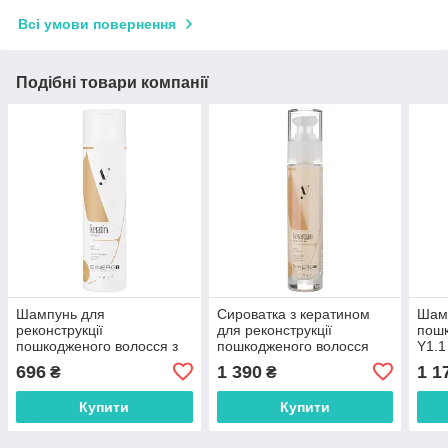
Всі умови повернення
Подібні товари компанії
Шампунь для
Сироватка з кератином
Шамп
реконструкції
для реконструкції
пошк
пошкодженого волосся з
пошкодженого волосся
Y1.1
кератином Y4.1 Sinergy
Y4.3 Sinergy, 50 мл
696
1 390
1 1
₴
₴
250 мл
Купити
Купити