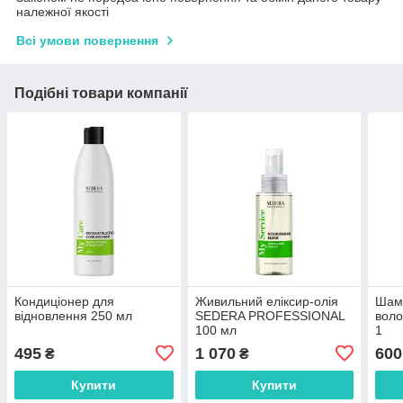
належної якості
Всі умови повернення
Подібні товари компанії
Кондиціонер для
Живильний еліксир-олія
Шамп
відновлення 250 мл
SEDERA PROFESSIONAL
воло
100 мл
1
495
1 070
600
₴
₴
Купити
Купити