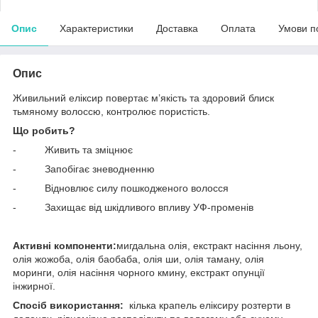
Опис
Характеристики
Доставка
Оплата
Умови п
Опис
Живильний еліксир повертає м’якість та здоровий блиск
тьмяному волоссю, контролює пористість.
Що робить?
- Живить та зміцнює
- Запобігає зневодненню
- Відновлює силу пошкодженого волосся
- Захищає від шкідливого впливу УФ-променів
Активні компоненти:
мигдальна олія, екстракт насіння льону,
олія жожоба, олія баобаба, олія ши, олія таману, олія
моринги, олія насіння чорного кмину, екстракт опунції
інжирної.
Спосіб використання:
кілька крапель еліксиру розтерти в