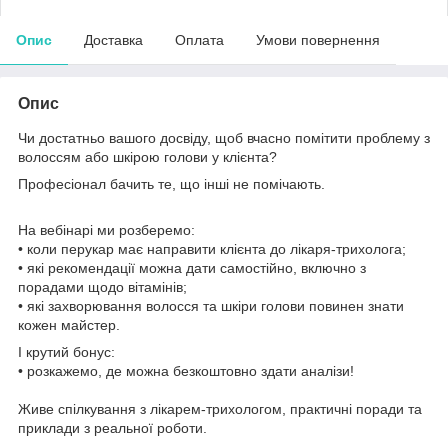
Опис
Доставка
Оплата
Умови повернення
Опис
Чи достатньо вашого досвіду, щоб вчасно помітити проблему з
волоссям або шкірою голови у клієнта?
Професіонал бачить те, що інші не помічають.
⠀
На вебінарі ми розберемо:
• коли перукар має направити клієнта до лікаря-трихолога;
• які рекомендації можна дати самостійно, включно з
порадами щодо вітамінів;
• які захворювання волосся та шкіри голови повинен знати
кожен майстер.
І крутий бонус:
• розкажемо, де можна безкоштовно здати аналізи!
⠀
Живе спілкування з лікарем-трихологом, практичні поради та
приклади з реальної роботи.
⠀