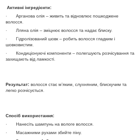
Активні інгредієнти:
· Арганова олія – живить та відновлює пошкоджене
волосся.
· Лляна олія – зміцнює волосся та надає блиску.
· Гідролізований шовк – робить волосся гладким і
шовковистим.
· Кондиціонуючі компоненти – полегшують розчісування та
захищають від ламкості.
Результат:
волосся стає м’яким, слухняним, блискучим та
легко розчісується.
Спосіб використання:
· Нанесіть шампунь на вологе волосся.
· Масажними рухами збийте піну.