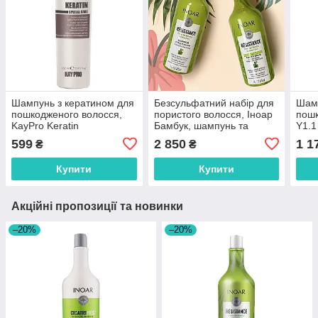
Шампунь з кератином для
Безсульфатний набір для
Шамп
пошкодженого волосся,
пористого волосся, Іноар
пошк
KayPro Keratin
Бамбук, шампунь та
Y1.1
кондиціонер, 2х1000 мл
599
2 850
1 1
₴
₴
Купити
Купити
Акційні пропозиції та новинки
–20%
–20%