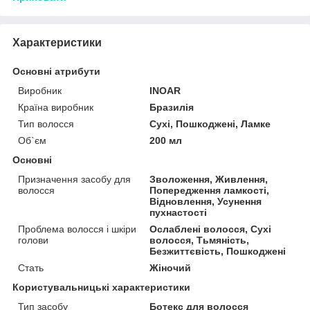
Характеристики
Основні атрибути
Виробник
INOAR
Країна виробник
Бразилія
Тип волосся
Сухі, Пошкоджені, Ламке
Об`єм
200 мл
Основні
Призначення засобу для
Зволоження, Живлення,
волосся
Попередження ламкості,
Відновлення, Усунення
пухнастості
Проблема волосся і шкіри
Ослаблені волосся, Сухі
голови
волосся, Тьмяність,
Безжиттєвість, Пошкоджені
Стать
Жіночий
Користувальницькі характеристики
Тип засобу
Ботекс для волосся