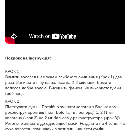
Покрокова інструкція:
КРОК 1
Вимити волосся шампунем глибокого очищення (Крок 1) два
рази. Залишити піну на волоссі на 2-3 хвилини. Вимити
волосся добре водою. Висушити феном, не використовуючи
гребінець.
КРОК 2
Підготувати суміш. Потрібно змішати колаген з Бальзамом-
реконструктором від Inoar BotoHair в пропорції 1: 2 (1 мг
колагену (крок 2) на 2 мг бальзаму-реконструктора (крок 3)).
Ретельно змішати до однорідної маси. Розділити на 4 зони. На
сухе волосся, починаючи з потилиці, нанести суміш,