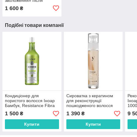
зволоження» після
кератину-ботексу, Inoar
1 600
₴
Day Moist, 2х250 ml
Подібні товари компанії
Кондиціонер для
Сироватка з кератином
Реко
пористого волосся Іноар
для реконструкції
Іноа
Бамбук, Resistance Fibra
пошкодженого волосся
100
de Bamboo, 1000 мл .
Y4.3 Sinergy, 50 мл
1 500
1 390
9 5
₴
₴
Купити
Купити