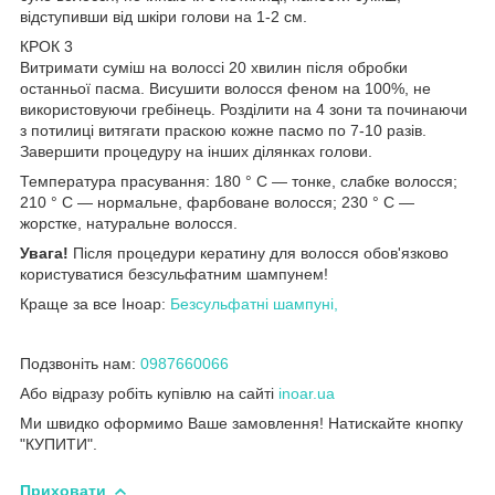
відступивши від шкіри голови на 1-2 см.
КРОК 3
Витримати суміш на волоссі 20 хвилин після обробки
останньої пасма. Висушити волосся феном на 100%, не
використовуючи гребінець. Розділити на 4 зони та починаючи
з потилиці витягати праскою кожне пасмо по 7-10 разів.
Завершити процедуру на інших ділянках голови.
Температура прасування: 180 ° С — тонке, слабке волосся;
210 ° С — нормальне, фарбоване волосся; 230 ° С —
жорстке, натуральне волосся.
Увага!
Після процедури кератину для волосся обов'язково
користуватися безсульфатним шампунем!
Краще за все Іноар:
Безсульфатні шампуні,
Подзвоніть нам:
0987660066
Або відразу робіть купівлю на сайті
inoar.ua
Ми швидко оформимо Ваше замовлення! Натискайте кнопку
"КУПИТИ".
Приховати