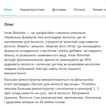
Опис
Характеристики
Доставка
Оплата
Умови п
Опис
Inoar BotoHair — це професійно створена унікальна
лікувальна формула, яка розгладжує волосся, діє як
наповнювач для волосся, утворюючи захисний шар навколо
волоса. Живить і зміцнює, зберігає його об'єм. Ця інноваційна
формула складається з протеїнів і різних добавок, які надають
блиску та розкішного шовковистого виду. Inoar BotoHair
володіє феноменальною здатністю зменшувати до 95%
кудрявість волосся і полегшує догляд за кучерявим волоссям
завдяки поліпшеній текстурі навіть після першого
використання.
Бальзам-реконструктор використовується на фінальному
етапі процедури «Ботекс для волосся від Іноар». Потрібно
змішати Бальзам-реконструктор з колагеном в пропорції 1: 2.
Цей склад нанести на сухе, чисте волосся. Випрямити
праскою. Волосся стає розсипчастим, зволоженим, блискучим
і здоровим мінімум на 45 мийок голови.