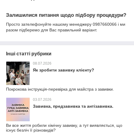
Залишилися питання щодо підбору процедури?
Просто зателефонуйте нашому менеджеру 0987660066 і ми
разом підберемо для Вас правильний варіант.
Інші статті рубрики
08.07.2026
Як зробити завивку клієнту?
Покрокова інструкція-перевірка для майстра з завивки.
03.07.2026
Завивка, предзавивка та антізавивка.
Ви все життя робили хімічну завивку, а тут виявляється, що
існує безліч її різновидів?