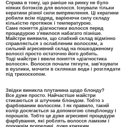
Справа в тому, що раніше на ринку не було
ніяких ботоксів для волосся. Існували тільки
кератини різної сили випрямлення. Ці кератини
робили всім підряд, варіюючи силу складу
кількістю протяжок і температурою.
Саме поняття діагностики волосся перед
процедурою з'явилося набагато пізніше.
Майстри виявили, що слабкий склад відмінно
справляється з ослабленим волоссям, а
сильний агресивний склад на пошкодженому
волоссі просто остаточно його добить.
Тоді майстри і ввели поняття «діагностика
волосся». Волосся почали тягнути, зав'язувати
в вузлики, мочити в склянках води і розглядати
під трихоскопом.
Звідки виникла плутанина щодо блонду?
Все дуже просто. Найчастіше майстри
стикаються зі штучним блондом. Тобто з
фарбованим волоссям. І як правило, такий
колір досягається за допомогою спецблонду і
порошків. Тобто це дуже агресивні процедури
фарбування, які роблять волосся ламким і
порожнім всередині, дуже крихким.