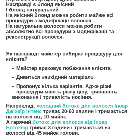
Насправді є блонд якісний
І блонд натуральний.
На якісний блонд можна робити майже всі
процедури з модифікації волосся.
На натуральне волосся можна робити
абсолютно всі процедури з модифікації та
реконструкції волосся.
Як насправді майстер вибирає процедуру для
клієнта?
Майстер враховує побажання клієнта.
Дивиться «вихідний матеріал».
Пропонує кілька варіантів. Адже різні
процедури мають різну ціну, тривалість
виконання і тривалість носіння.
Наприклад,
холодний ботокс для волосся Іноар
Джіхеїр Інтенс
триває 20-60 хвилин і тримається
на волоссі від 10 мийок.
А гарячий
ботокс для волосся від Іноар
Ботохеїр
триває 3 години і тримається на
волоссі від 45 мийок голови.